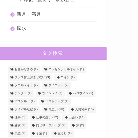
浄化・縁切り・呪い返し
新月・満月
風水
タグ検索
お金が貯まる
(1)
エッセンシャルオイル
(1)
クラス替えおまじない
(3)
コイン
(1)
ソウルメイト
(2)
ダイエット
(2)
チャクラ
(1)
ツインレイ
(7)
ハロウィン
(1)
バスソルト
(1)
バストアップ
(1)
ライバル退散
(7)
両思い
(28)
人間関係
(15)
仕事
(5)
仕事の占い
(12)
出会い
(14)
受験
(2)
同じ班・グループ
(2)
夢
(2)
失恋
(2)
子宝
(1)
宝くじ
(1)