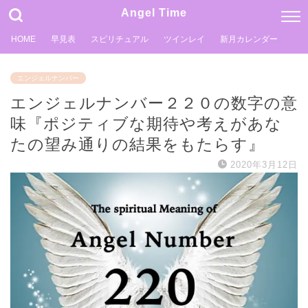
Angel Time
HOME
早見表
スピリチュアル
ツインレイ
新月カレンダー
エンジェルナンバー
エンジェルナンバー２２０の数字の意
味『ポジティブな期待や考えがあな
たの望み通りの結果をもたらす』
2020年3月12日