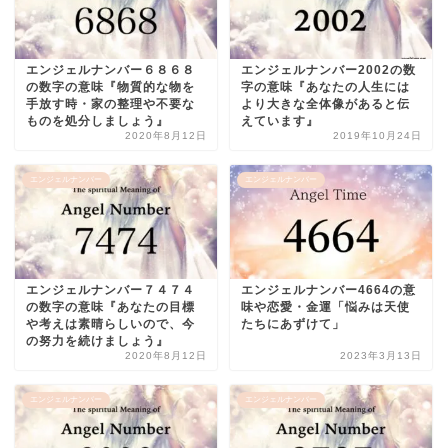
エンジェルナンバー６８６８
エンジェルナンバー2002の数
の数字の意味『物質的な物を
字の意味『あなたの人生には
手放す時・家の整理や不要な
より大きな全体像があると伝
ものを処分しましょう』
えています』
2020年8月12日
2019年10月24日
エンジェルナンバー
エンジェルナンバー
エンジェルナンバー７４７４
エンジェルナンバー4664の意
の数字の意味『あなたの目標
味や恋愛・金運「悩みは天使
や考えは素晴らしいので、今
たちにあずけて」
の努力を続けましょう』
2020年8月12日
2023年3月13日
エンジェルナンバー
エンジェルナンバー