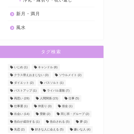
浄化・縁切り・呪い返し
新月・満月
風水
タグ検索
いじめ
(1)
キャンドル
(8)
クラス替えおまじない
(3)
ソウルメイト
(2)
ダイエット
(2)
バスソルト
(1)
バストアップ
(1)
ライバル退散
(7)
両思い
(28)
人間関係
(15)
仕事
(5)
仕事運
(1)
仲直り
(3)
借金
(1)
出会い
(14)
受験
(2)
同じ班・グループ
(2)
告白が成功する
(1)
告白される
(5)
夢
(2)
失恋
(2)
好きな人に会える
(5)
嫌いな人
(4)