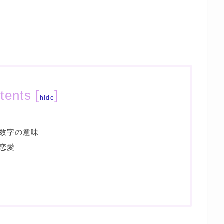
tents
[
]
hide
数字の意味
恋愛