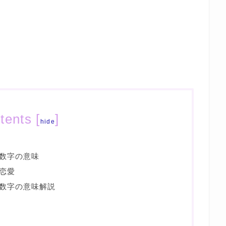
tents
[
]
hide
数字の意味
恋愛
数字の意味解説