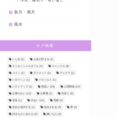
浄化・縁切り・呪い返し
新月・満月
風水
タグ検索
いじめ
(1)
お金が貯まる
(1)
エッセンシャルオイル
(1)
キャンドル
(8)
コイン
(1)
ダイエット
(2)
チャクラ
(1)
ハロウィン
(1)
バスソルト
(1)
バストアップ
(1)
両思い
(28)
人間関係
(15)
仕事の占い
(12)
仕事運
(1)
仲直り
(3)
借金
(1)
出会い
(14)
受験
(2)
告白が成功する
(1)
告白される
(5)
夢
(2)
好きな人に会える
(5)
嫌いな人
(4)