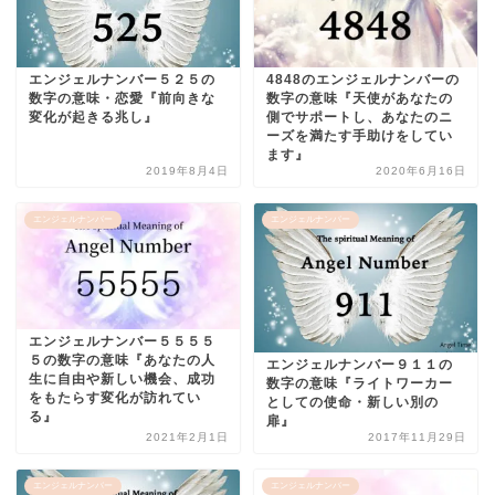
エンジェルナンバー５２５の
4848のエンジェルナンバーの
数字の意味・恋愛『前向きな
数字の意味『天使があなたの
変化が起きる兆し』
側でサポートし、あなたのニ
ーズを満たす手助けをしてい
ます』
2019年8月4日
2020年6月16日
エンジェルナンバー
エンジェルナンバー
エンジェルナンバー５５５５
５の数字の意味『あなたの人
エンジェルナンバー９１１の
生に自由や新しい機会、成功
数字の意味『ライトワーカー
をもたらす変化が訪れてい
としての使命・新しい別の
る』
扉』
2021年2月1日
2017年11月29日
エンジェルナンバー
エンジェルナンバー