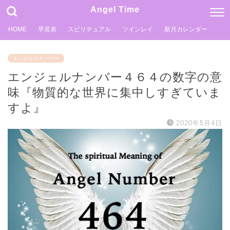
Angel Time
HOME
早見表
スピリチュアル
ツインレイ
新月カレンダー
エンジェルナンバー
エンジェルナンバー４６４の数字の意
味『物質的な世界に集中しすぎていま
すよ』
2020年5月4日