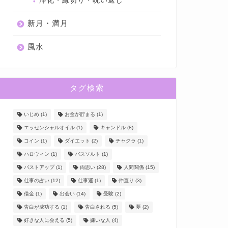
浄化・縁切り・呪い返し
新月・満月
風水
タグ検索
いじめ
(1)
お金が貯まる
(1)
エッセンシャルオイル
(1)
キャンドル
(8)
コイン
(1)
ダイエット
(2)
チャクラ
(1)
ハロウィン
(1)
バスソルト
(1)
バストアップ
(1)
両思い
(28)
人間関係
(15)
仕事の占い
(12)
仕事運
(1)
仲直り
(3)
借金
(1)
出会い
(14)
受験
(2)
告白が成功する
(1)
告白される
(5)
夢
(2)
好きな人に会える
(5)
嫌いな人
(4)