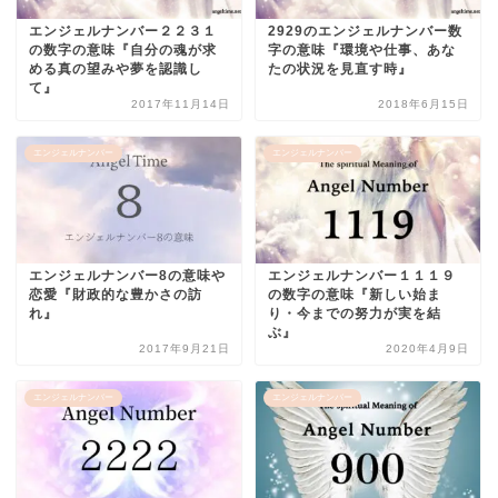
エンジェルナンバー２２３１
2929のエンジェルナンバー数
の数字の意味『自分の魂が求
字の意味『環境や仕事、あな
める真の望みや夢を認識し
たの状況を見直す時』
て』
2017年11月14日
2018年6月15日
エンジェルナンバー
エンジェルナンバー
エンジェルナンバー8の意味や
エンジェルナンバー１１１９
恋愛『財政的な豊かさの訪
の数字の意味『新しい始ま
れ』
り・今までの努力が実を結
ぶ』
2017年9月21日
2020年4月9日
エンジェルナンバー
エンジェルナンバー