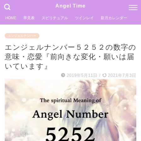
Angel Time
HOME
早見表
スピリチュアル
ツインレイ
新月カレンダー
エンジェルナンバー
エンジェルナンバー５２５２の数字の
意味・恋愛『前向きな変化・願いは届
いています』
2019年5月11日
/
2021年7月3日