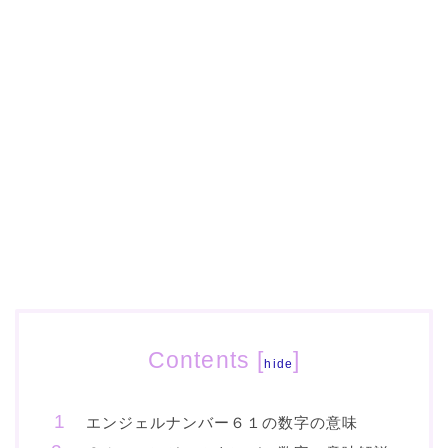
Contents
[
]
hide
エンジェルナンバー６１の数字の意味