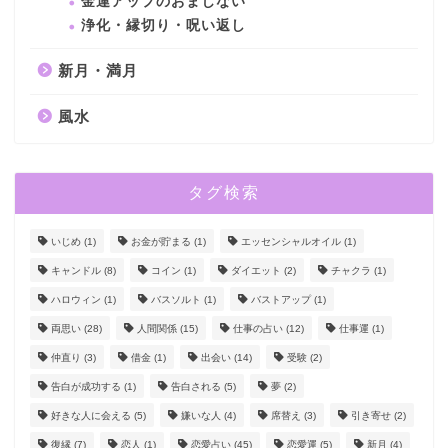
金運アップのおまじない
浄化・縁切り・呪い返し
新月・満月
風水
タグ検索
いじめ
(1)
お金が貯まる
(1)
エッセンシャルオイル
(1)
キャンドル
(8)
コイン
(1)
ダイエット
(2)
チャクラ
(1)
ハロウィン
(1)
バスソルト
(1)
バストアップ
(1)
両思い
(28)
人間関係
(15)
仕事の占い
(12)
仕事運
(1)
仲直り
(3)
借金
(1)
出会い
(14)
受験
(2)
告白が成功する
(1)
告白される
(5)
夢
(2)
好きな人に会える
(5)
嫌いな人
(4)
席替え
(3)
引き寄せ
(2)
復縁
(7)
恋人
(1)
恋愛占い
(45)
恋愛運
(5)
新月
(4)