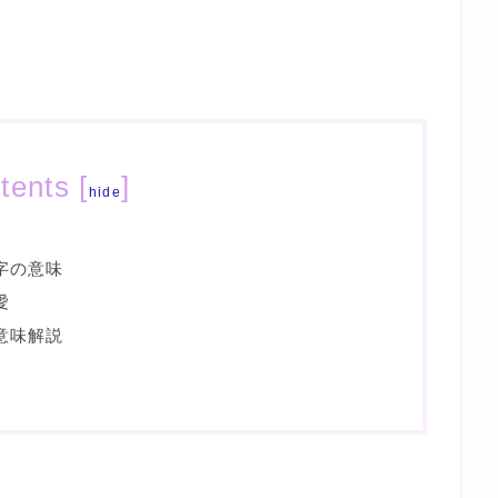
tents
[
]
hide
字の意味
愛
意味解説