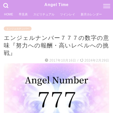
Angel Time
HOME
早見表
スピリチュアル
ツインレイ
新月カレンダー
エンジェルナンバー
エンジェルナンバー７７７の数字の意
味『努力への報酬・高いレベルへの挑
戦』
2017年10月16日
/
2024年2月29日