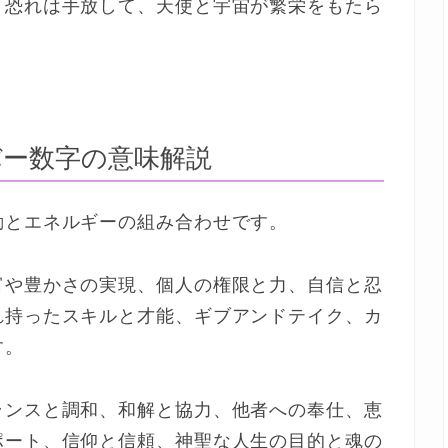
う恐れは手放して、天使と宇宙が繁栄をもたら
ー数字の意味解説
動とエネルギーの組み合わせです。
富や豊かさの実現、個人の権限と力、自信と忍
れ持ったスキルと才能、ギブアンドテイク、カ
す。
ランスと調和、和解と協力、他者への奉仕、恵
ポート、信仰と信頼、神聖な人生の目的と魂の