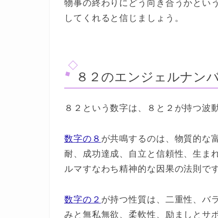
物事の終わりにどう向き合うかとい
してくれると信じましょう。
８２のエンジェルナンバ
８２という数字は、８と２が持つ波
数字の８
が共鳴するのは、物質的な
耐、成功達成、自立と信頼性、生ま
ルマすなわち精神的な因果の法則で
数字の２
が持つ性質は、二重性、バ
みと無私無欲、柔軟性、励ましとサ