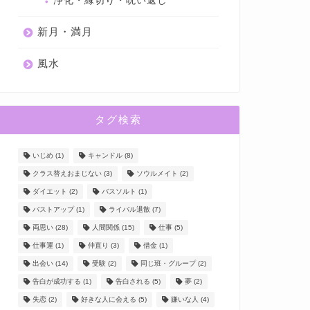
浄化・縁切り・呪い返し
新月・満月
風水
タグ検索
いじめ
(1)
キャンドル
(8)
クラス替えおまじない
(3)
ソウルメイト
(2)
ダイエット
(2)
バスソルト
(1)
バストアップ
(1)
ライバル退散
(7)
両思い
(28)
人間関係
(15)
仕事
(5)
仕事運
(1)
仲直り
(3)
借金
(1)
出会い
(14)
受験
(2)
同じ班・グループ
(2)
告白が成功する
(1)
告白される
(5)
夢
(2)
失恋
(2)
好きな人に会える
(5)
嫌いな人
(4)