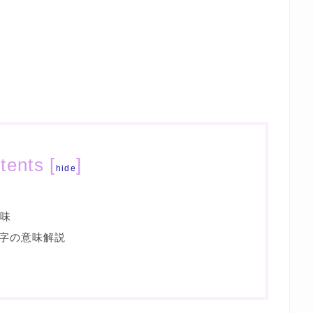
tents
[
]
hide
意味
字の意味解説