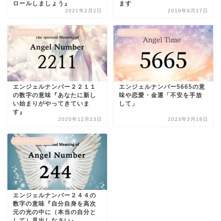
ロールしましょう』
ます
2021年2月2日
2019年6月17日
エンジェルナンバー
エンジェルナンバー
エンジェルナンバー２２１１
エンジェルナンバー5665の意
の数字の意味『あなたに新し
味や恋愛・金運「不安を手放
い始まりがやってきていま
して」
す』
2020年12月23日
2023年3月18日
エンジェルナンバー
エンジェルナンバー２４４の
数字の意味『自分自身を高次
元の光の中に（本当の自分と
して）見出しなさい』