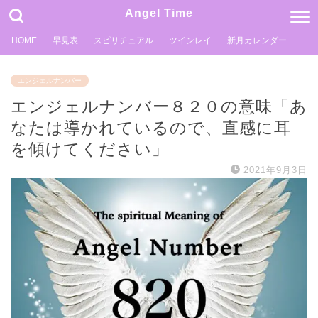
Angel Time
HOME
早見表
スピリチュアル
ツインレイ
新月カレンダー
エンジェルナンバー
エンジェルナンバー８２０の意味「あ
なたは導かれているので、直感に耳
を傾けてください」
2021年9月3日