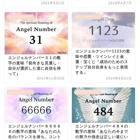
2021年3月1日
2018年4月7日
エンジェルナンバー
エンジェルナンバー
エンジェルナンバー1123の意
味や恋愛・ツインレイと金
エンジェルナンバー３１の数
運・宝くじ「成功のためのス
字の意味『前向きな見通し・
テップ自分自身をもっと表現
自分が選択した道に自信を持
する」
って』
2017年11月25日
2023年9月21日
エンジェルナンバー
エンジェルナンバー
エンジェルナンバー６６６６
エンジェルナンバー４８４の
６の数字の意味『あなたの人
数字の意味「あなたの今まで
生のバランスを保ち、コント
の努力や信念は正しい道にい