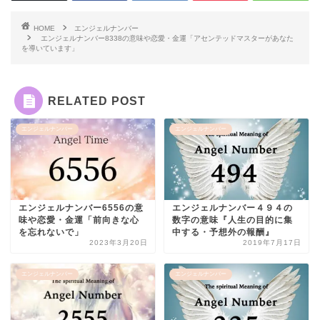
HOME
エンジェルナンバー
エンジェルナンバー8338の意味や恋愛・金運「アセンテッドマスターがあなた
を導いています」
RELATED POST
エンジェルナンバー
エンジェルナンバー
エンジェルナンバー6556の意
エンジェルナンバー４９４の
味や恋愛・金運「前向きな心
数字の意味『人生の目的に集
を忘れないで」
中する・予想外の報酬』
2023年3月20日
2019年7月17日
エンジェルナンバー
エンジェルナンバー