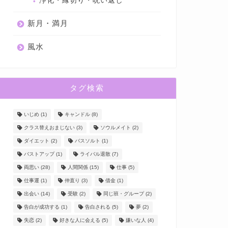
浄化・縁切り・呪い返し
新月・満月
風水
タグ検索
いじめ
(1)
キャンドル
(8)
クラス替えおまじない
(3)
ソウルメイト
(2)
ダイエット
(2)
バスソルト
(1)
バストアップ
(1)
ライバル退散
(7)
両思い
(28)
人間関係
(15)
仕事
(5)
仕事運
(1)
仲直り
(3)
借金
(1)
出会い
(14)
受験
(2)
同じ班・グループ
(2)
告白が成功する
(1)
告白される
(5)
夢
(2)
失恋
(2)
好きな人に会える
(5)
嫌いな人
(4)