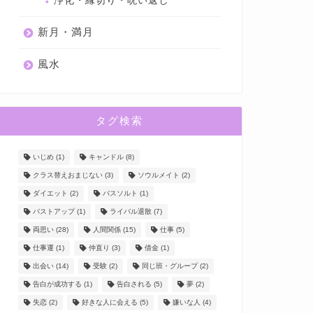
浄化・縁切り・呪い返し
新月・満月
風水
タグ検索
いじめ
(1)
キャンドル
(8)
クラス替えおまじない
(3)
ソウルメイト
(2)
ダイエット
(2)
バスソルト
(1)
バストアップ
(1)
ライバル退散
(7)
両思い
(28)
人間関係
(15)
仕事
(5)
仕事運
(1)
仲直り
(3)
借金
(1)
出会い
(14)
受験
(2)
同じ班・グループ
(2)
告白が成功する
(1)
告白される
(5)
夢
(2)
失恋
(2)
好きな人に会える
(5)
嫌いな人
(4)