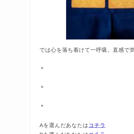
では心を落ち着けて一呼吸。直感で
＊
＊
＊
Aを選んだあなたは
コチラ