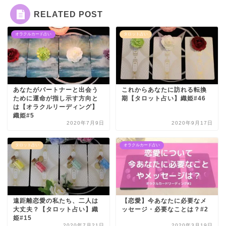
RELATED POST
オラクルカード占い
タロット占い
あなたがパートナーと出会う
これからあなたに訪れる転換
ために運命が指し示す方向と
期【タロット占い】織姫#46
は【オラクルリーディング】
織姫#5
2020年7月9日
2020年9月17日
タロット占い
オラクルカード占い
遠距離恋愛の私たち、二人は
【恋愛】今あなたに必要なメ
大丈夫？【タロット占い】織
ッセージ・必要なことは？#2
姫#15
2020年7月21日
2020年3月19日