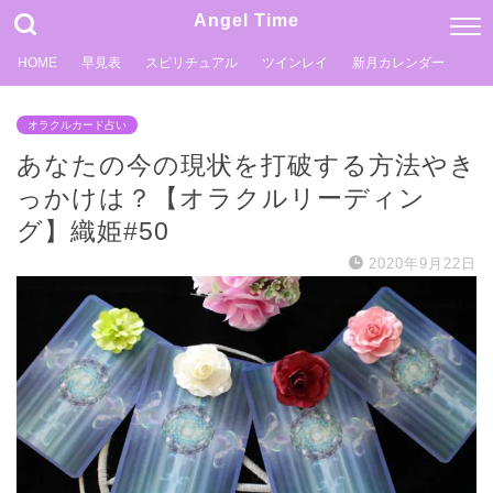
Angel Time
HOME
早見表
スピリチュアル
ツインレイ
新月カレンダー
オラクルカード占い
あなたの今の現状を打破する方法やき
っかけは？【オラクルリーディン
グ】織姫#50
2020年9月22日