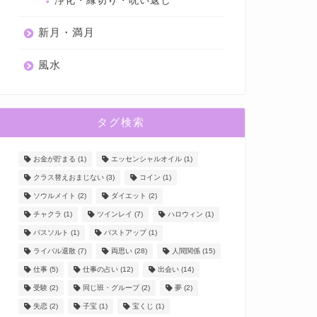
浄化・縁切り・呪い返し
新月・満月
風水
タグ検索
お金が貯まる
(1)
エッセンシャルオイル
(1)
クラス替えおまじない
(3)
コイン
(1)
ソウルメイト
(2)
ダイエット
(2)
チャクラ
(1)
ツインレイ
(7)
ハロウィン
(1)
バスソルト
(1)
バストアップ
(1)
ライバル退散
(7)
両思い
(28)
人間関係
(15)
仕事
(5)
仕事の占い
(12)
出会い
(14)
受験
(2)
同じ班・グループ
(2)
夢
(2)
失恋
(2)
子宝
(1)
宝くじ
(1)