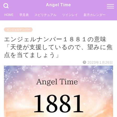
Angel Time
HOME
早見表
スピリチュアル
ツインレイ
新月カレンダー
エンジェルナンバー
エンジェルナンバー１８８１の意味
「天使が支援しているので、望みに焦
点を当てましょう」
2023年1月26日