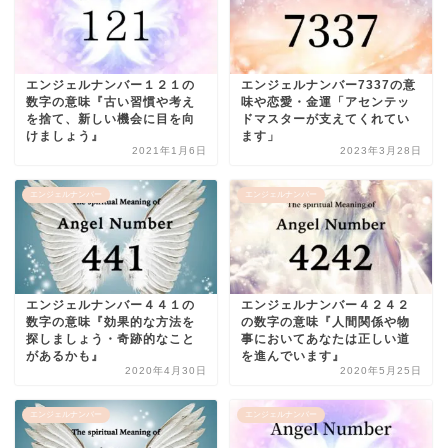
エンジェルナンバー１２１の
エンジェルナンバー7337の意
数字の意味『古い習慣や考え
味や恋愛・金運「アセンテッ
を捨て、新しい機会に目を向
ドマスターが支えてくれてい
けましょう』
ます」
2021年1月6日
2023年3月28日
エンジェルナンバー
エンジェルナンバー
エンジェルナンバー４４１の
エンジェルナンバー４２４２
数字の意味『効果的な方法を
の数字の意味『人間関係や物
探しましょう・奇跡的なこと
事においてあなたは正しい道
があるかも』
を進んでいます』
2020年4月30日
2020年5月25日
エンジェルナンバー
エンジェルナンバー