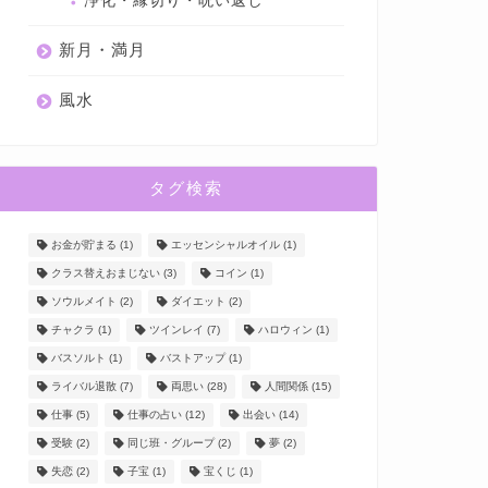
浄化・縁切り・呪い返し
新月・満月
風水
タグ検索
お金が貯まる
(1)
エッセンシャルオイル
(1)
クラス替えおまじない
(3)
コイン
(1)
ソウルメイト
(2)
ダイエット
(2)
チャクラ
(1)
ツインレイ
(7)
ハロウィン
(1)
バスソルト
(1)
バストアップ
(1)
ライバル退散
(7)
両思い
(28)
人間関係
(15)
仕事
(5)
仕事の占い
(12)
出会い
(14)
受験
(2)
同じ班・グループ
(2)
夢
(2)
失恋
(2)
子宝
(1)
宝くじ
(1)