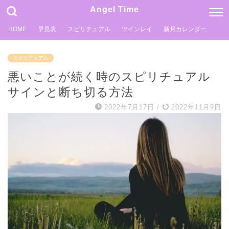
Angel Time
HOME
早見表
スピリチュアル
ツインレイ
新月カレンダー
スピリチュアル
悪いことが続く時のスピリチュアル
サインと断ち切る方法
2022年7月17日
/
2022年11月9日