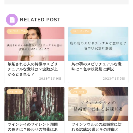
RELATED POST
スピリチュアル
スピリチュアル
嫉妬される人の特徴やスピリ
鳥の羽のスピリチュアルな意
チュアルな意味は？波動が上
味は？色や状況別に解説
がるとされる？
2023年1月9日
2023年1月5日
ツインレイ
ツインレイ
ツインレイのサイレント期間
ツインソウルとの結婚前に訪
の長さは？終わりの前兆はあ
れる試練10選とその理由と