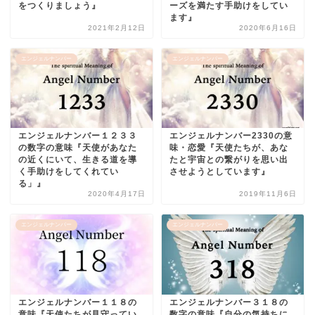
をつくりましょう』
ーズを満たす手助けをしてい
ます』
2021年2月12日
2020年6月16日
エンジェルナンバー
エンジェルナンバー
エンジェルナンバー１２３３
エンジェルナンバー2330の意
の数字の意味『天使があなた
味・恋愛『天使たちが、あな
の近くにいて、生きる道を導
たと宇宙との繋がりを思い出
く手助けをしてくれてい
させようとしています』
る」』
2020年4月17日
2019年11月6日
エンジェルナンバー
エンジェルナンバー
エンジェルナンバー１１８の
エンジェルナンバー３１８の
意味『天使たちが見守ってい
数字の意味『自分の気持ちに