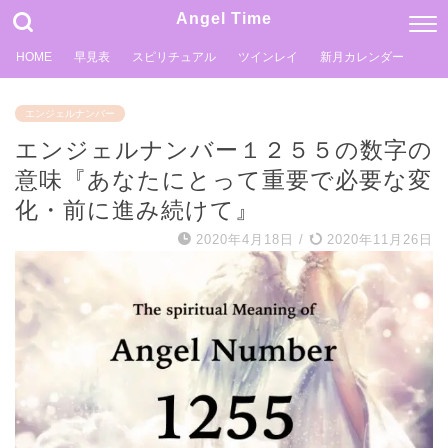
Angel Time
HOME
早見表
スピリチュアル
ツインレイ
新月カレンダー
エンジェルナンバー
エンジェルナンバー１２５５の数字の
意味『あなたにとって重要で必要な変
化・前に進み続けて』
2020年4月18日
/
2020年11月26日