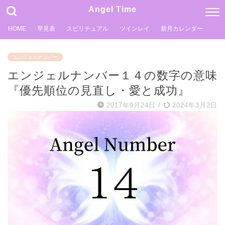
Angel Time
HOME
早見表
スピリチュアル
ツインレイ
新月カレンダー
エンジェルナンバー
エンジェルナンバー１４の数字の意味
『優先順位の見直し・愛と成功』
2017年9月24日
/
2024年3月2日