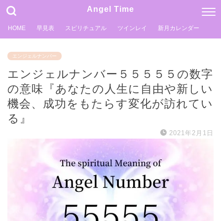
Angel Time
HOME
早見表
スピリチュアル
ツインレイ
新月カレンダー
エンジェルナンバー
エンジェルナンバー５５５５５の数字
の意味『あなたの人生に自由や新しい
機会、成功をもたらす変化が訪れてい
る』
2021年2月1日