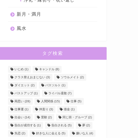
浄化・縁切り・呪い返し
新月・満月
風水
タグ検索
いじめ
(1)
キャンドル
(8)
クラス替えおまじない
(3)
ソウルメイト
(2)
ダイエット
(2)
バスソルト
(1)
バストアップ
(1)
ライバル退散
(7)
両思い
(28)
人間関係
(15)
仕事
(5)
仕事運
(1)
仲直り
(3)
借金
(1)
出会い
(14)
受験
(2)
同じ班・グループ
(2)
告白が成功する
(1)
告白される
(5)
夢
(2)
失恋
(2)
好きな人に会える
(5)
嫌いな人
(4)