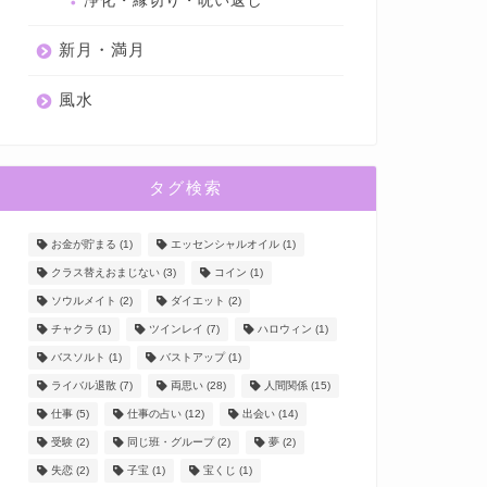
浄化・縁切り・呪い返し
新月・満月
風水
タグ検索
お金が貯まる
(1)
エッセンシャルオイル
(1)
クラス替えおまじない
(3)
コイン
(1)
ソウルメイト
(2)
ダイエット
(2)
チャクラ
(1)
ツインレイ
(7)
ハロウィン
(1)
バスソルト
(1)
バストアップ
(1)
ライバル退散
(7)
両思い
(28)
人間関係
(15)
仕事
(5)
仕事の占い
(12)
出会い
(14)
受験
(2)
同じ班・グループ
(2)
夢
(2)
失恋
(2)
子宝
(1)
宝くじ
(1)