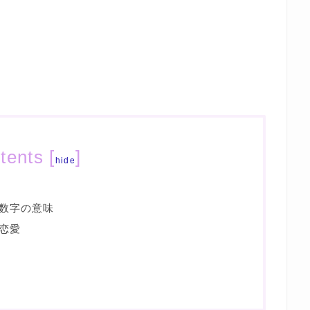
tents
[
]
hide
数字の意味
恋愛