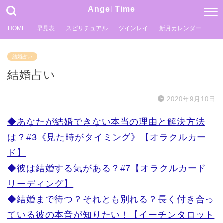
Angel Time
HOME
早見表
スピリチュアル
ツインレイ
新月カレンダー
結婚占い
結婚占い
2020年9月10日
◆あなたが結婚できない本当の理由と解決方法
は？#3《見た時がタイミング》【オラクルカー
ド】
◆彼は結婚する気がある？#7【オラクルカード
リーディング】
◆結婚まで待つ？それとも別れる？長く付き合っ
ている彼の本音が知りたい！【イーチンタロット