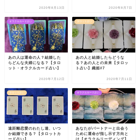
2020年8月13日
2020年8月7日
オラクルカード占い
タロット占い
あの人は運命の人？結婚した
あの人と結婚したらどうな
らどんな夫婦になる？【タロ
る？あの人との未来【タロッ
ット・オラクルカード占い】
ト占い】織姫#7
2020年7月12日
2020年7月11日
タロット占い
オラクルカード占い
遠距離恋愛のわたし達、いつ
あなたがパートナーと出会う
か結婚できる？【タロットカ
ために運命が指し示す方向と
ード占い】
は【オラクルリーディング】