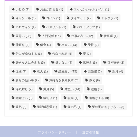
いじめ
(1)
お金が貯まる
(1)
エッセンシャルオイル
(1)
キャンドル
(8)
コイン
(1)
ダイエット
(2)
チャクラ
(1)
ハロウィン
(1)
バスソルト
(1)
バストアップ
(1)
両思い
(28)
人間関係
(15)
仕事の占い
(12)
仕事運
(1)
仲直り
(3)
借金
(1)
出会い
(14)
受験
(2)
告白が成功する
(1)
告白される
(5)
夢
(2)
好きな人に会える
(5)
嫌いな人
(4)
席替え
(3)
引き寄せ
(2)
復縁
(7)
恋人
(1)
恋愛占い
(45)
恋愛運
(5)
新月
(4)
新月の願い事
(2)
気持ちを取り戻す
(5)
浄化
(9)
浮気封じ
(2)
満月
(5)
片思い
(14)
結婚
(6)
結婚占い
(8)
縁切り
(1)
職場
(1)
連絡がくる
(8)
運気
(3)
遠距離恋愛
(1)
髪の毛
(1)
髪の毛のおまじない
(3)
プライバシーポリシー
運営者情報