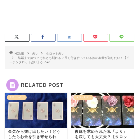
HOME
占い
タロット占い
結婚まで待つ？それとも別れる？長く付き合っている彼の本音が知りたい！【イ
ーチンタロット占い】ケイ#6
RELATED POST
タロット占い
タロット占い
金欠から抜け出したい！どう
復縁を求められた私「より」
したらお金を引き寄せられ
を戻しても大丈夫？【タロッ