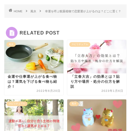
HOME
風水
幸運を呼ぶ観葉植物で恋愛運が上がるのは？どこに置く？
RELATED POST
風水
スピリチュアル
金運や仕事運が上がる食べ物
「立春大吉」の効果とは？貼
は？運気を下げる食べ物も紹
り方や場所・処分の仕方を解
介！
説
2022年6月20日
2023年1月6日
スピリチュアル
風水