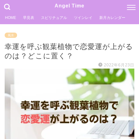
Angel Time
HOME
早見表
スピリチュアル
ツインレイ
新月カレンダー
風水
幸運を呼ぶ観葉植物で恋愛運が上がる
のは？どこに置く？
2022年6月23日