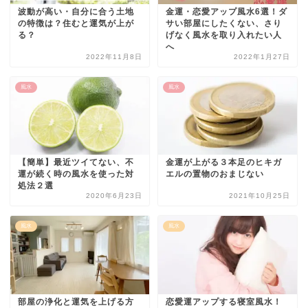
波動が高い・自分に合う土地
金運・恋愛アップ風水6選！ダ
の特徴は？住むと運気が上が
サい部屋にしたくない、さり
る？
げなく風水を取り入れたい人
へ
2022年11月8日
2022年1月27日
風水
風水
【簡単】最近ツイてない、不
金運が上がる３本足のヒキガ
運が続く時の風水を使った対
エルの置物のおまじない
処法２選
2020年6月23日
2021年10月25日
風水
風水
部屋の浄化と運気を上げる方
恋愛運アップする寝室風水！