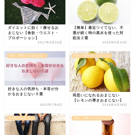
ダイエットに効く！痩せるお
【簡単】最近ツイてない、不
まじない【食欲・ウエスト・
運が続く時の風水を使った対
プロポーション】
処法２選
2017年3月10日
2020年6月23日
片思い・両思いになるおまじない
片思い・両思いになるおまじない
好きな人の気持ち・本音が分
かるおまじない５選
両思いになれるおまじない
【レモンの導きおまじない】
2022年7月6日
2018年4月28日
恋人同士のおまじない
片思い・両思いになるおまじない