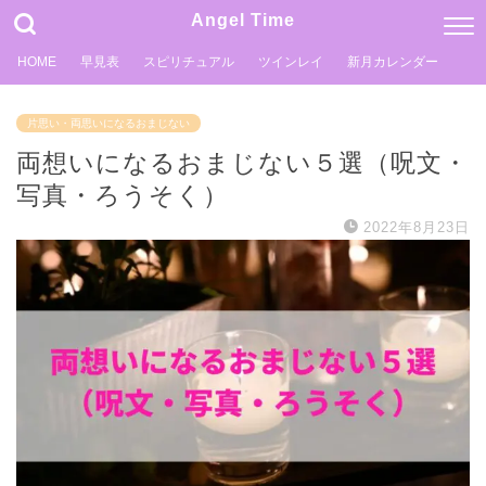
Angel Time
HOME
早見表
スピリチュアル
ツインレイ
新月カレンダー
片思い・両思いになるおまじない
両想いになるおまじない５選（呪文・
写真・ろうそく）
2022年8月23日