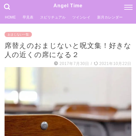
Angel Time
HOME
早見表
スピリチュアル
ツインレイ
新月カレンダー
おまじない一覧
席替えのおまじないと呪文集！好きな
人の近くの席になる２
2017年7月30日
/
2021年10月22日