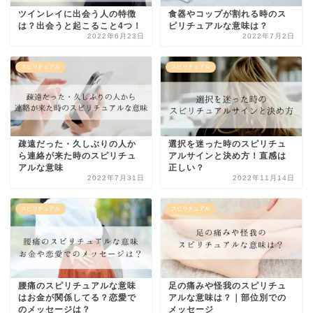
ツインレイに出会う人の特徴
食器やコップが割れる時のス
は？出会うと起こること4つ！
ピリチュアルな意味は？
2022年6月23日
2022年7月2日
スピリチュアル
スピリチュアル
疎遠だった・久しぶりの人か
選択を迷った時のスピリチュ
ら連絡が来た時のスピリチュ
アルサインと決め方！直感は
アルな意味
正しい？
2022年7月31日
2022年11月14日
スピリチュアル
スピリチュアル
腰痛のスピリチュアルな意味
足の痛みや怪我のスピリチュ
はお金が関係してる？恋愛で
アルな意味は？｜部位別での
のメッセージは？
メッセージ