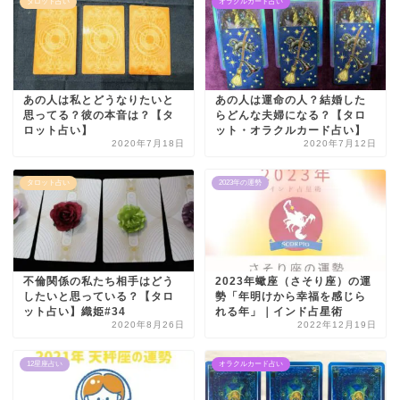
タロット占い
オラクルカード占い
あの人は私とどうなりたいと
あの人は運命の人？結婚した
思ってる？彼の本音は？【タ
らどんな夫婦になる？【タロ
ロット占い】
ット・オラクルカード占い】
2020年7月18日
2020年7月12日
タロット占い
2023年の運勢
不倫関係の私たち相手はどう
2023年蠍座（さそり座）の運
したいと思っている？【タロ
勢「年明けから幸福を感じら
ット占い】織姫#34
れる年」｜インド占星術
2020年8月26日
2022年12月19日
12星座占い
オラクルカード占い