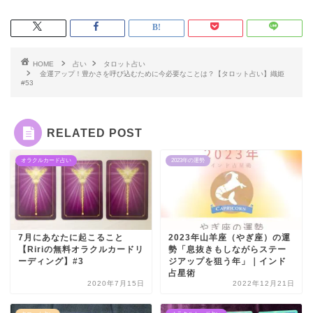
HOME
占い
タロット占い
金運アップ！豊かさを呼び込むために今必要なことは？【タロット占い】織姫
#53
RELATED POST
オラクルカード占い
2023年の運勢
7月にあなたに起こること
2023年山羊座（やぎ座）の運
【Ririの無料オラクルカードリ
勢「息抜きもしながらステー
ーディング】#3
ジアップを狙う年」｜インド
占星術
2020年7月15日
2022年12月21日