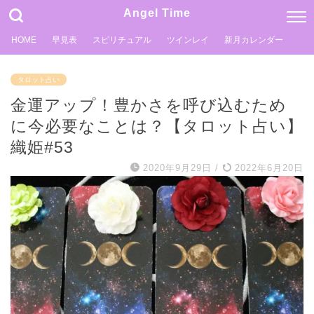
Angel Time
HOME
早見表
スピリチュアル
ツインレイ
新月カレンダー
タロット占い
金運アップ！豊かさを呼び込むため
に今必要なことは？【タロット占い】
織姫#53
2020年9月29日
/
2022年6月20日