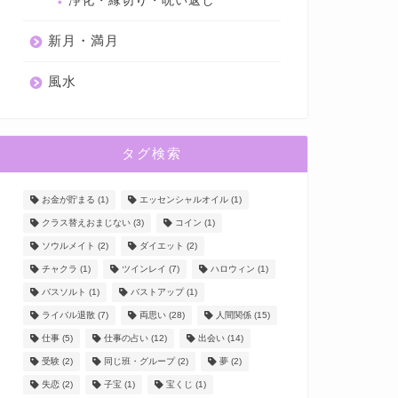
浄化・縁切り・呪い返し
新月・満月
風水
タグ検索
お金が貯まる
(1)
エッセンシャルオイル
(1)
クラス替えおまじない
(3)
コイン
(1)
ソウルメイト
(2)
ダイエット
(2)
チャクラ
(1)
ツインレイ
(7)
ハロウィン
(1)
バスソルト
(1)
バストアップ
(1)
ライバル退散
(7)
両思い
(28)
人間関係
(15)
仕事
(5)
仕事の占い
(12)
出会い
(14)
受験
(2)
同じ班・グループ
(2)
夢
(2)
失恋
(2)
子宝
(1)
宝くじ
(1)