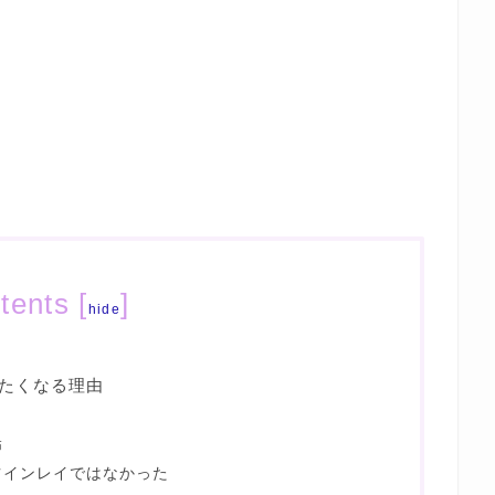
tents
[
]
hide
たくなる理由
怖
ツインレイではなかった