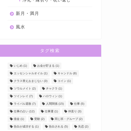
浄化・縁切り・呪い返し
新月・満月
風水
タグ検索
いじめ
(1)
お金が貯まる
(1)
エッセンシャルオイル
(1)
キャンドル
(8)
クラス替えおまじない
(3)
コイン
(1)
ソウルメイト
(2)
チャクラ
(1)
ツインレイ
(7)
ハロウィン
(1)
ライバル退散
(7)
人間関係
(15)
仕事
(5)
仕事の占い
(12)
仕事運
(1)
仲直り
(3)
借金
(1)
受験
(2)
同じ班・グループ
(2)
告白が成功する
(1)
告白される
(5)
失恋
(2)