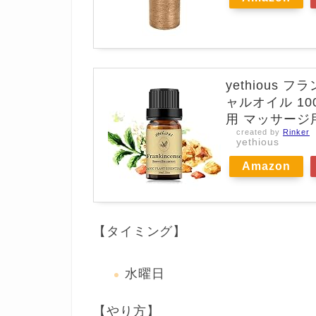
yethious
ャルオイル 1
用 マッサージ用
created by
Rinker
yethious
Amazon
【タイミング】
水曜日
【やり方】