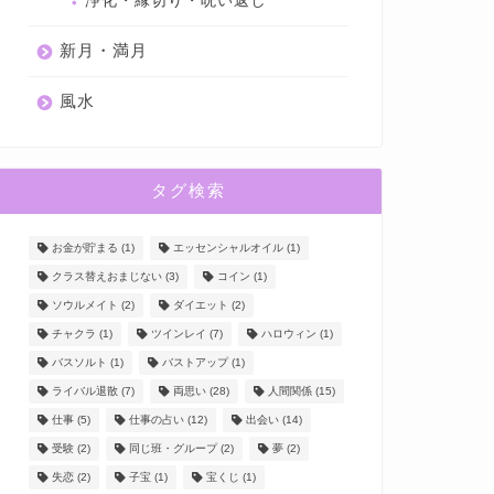
浄化・縁切り・呪い返し
新月・満月
風水
タグ検索
お金が貯まる
(1)
エッセンシャルオイル
(1)
クラス替えおまじない
(3)
コイン
(1)
ソウルメイト
(2)
ダイエット
(2)
チャクラ
(1)
ツインレイ
(7)
ハロウィン
(1)
バスソルト
(1)
バストアップ
(1)
ライバル退散
(7)
両思い
(28)
人間関係
(15)
仕事
(5)
仕事の占い
(12)
出会い
(14)
受験
(2)
同じ班・グループ
(2)
夢
(2)
失恋
(2)
子宝
(1)
宝くじ
(1)