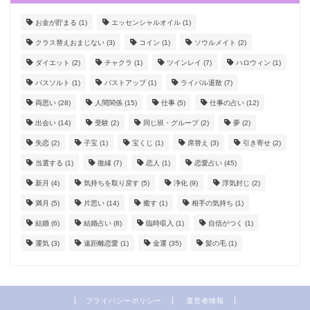
お金が貯まる
(1)
エッセンシャルオイル
(1)
クラス替えおまじない
(3)
コイン
(1)
ソウルメイト
(2)
ダイエット
(2)
チャクラ
(1)
ツインレイ
(7)
ハロウィン
(1)
バスソルト
(1)
バストアップ
(1)
ライバル退散
(7)
両思い
(28)
人間関係
(15)
仕事
(5)
仕事の占い
(12)
出会い
(14)
受験
(2)
同じ班・グループ
(2)
夢
(2)
失恋
(2)
子宝
(1)
宝くじ
(1)
席替え
(3)
引き寄せ
(2)
当選する
(1)
復縁
(7)
恋人
(1)
恋愛占い
(45)
新月
(4)
気持ちを取り戻す
(5)
浄化
(9)
浮気封じ
(2)
満月
(5)
片思い
(14)
癒す
(1)
相手の気持ち
(1)
結婚
(6)
結婚占い
(8)
臨時収入
(1)
自信がつく
(1)
運気
(3)
遠距離恋愛
(1)
金運
(35)
髪の毛
(1)
プライバシーポリシー
運営者情報