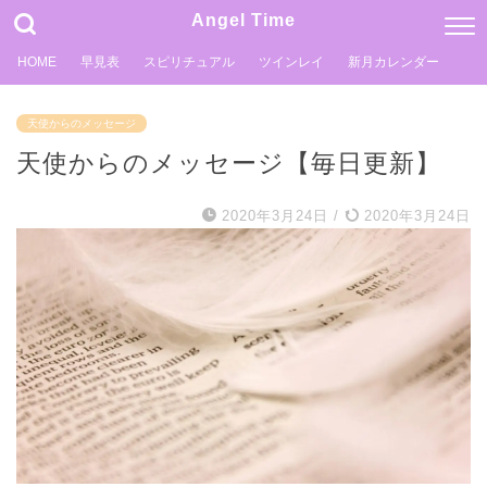
Angel Time
HOME
早見表
スピリチュアル
ツインレイ
新月カレンダー
天使からのメッセージ
天使からのメッセージ【毎日更新】
2020年3月24日
/
2020年3月24日