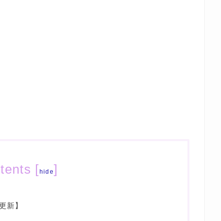
tents
[
]
hide
更新】