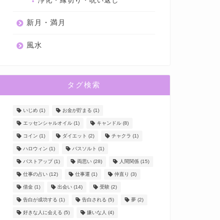
浄化・縁切り・呪い返し
新月・満月
風水
タグ検索
いじめ
(1)
お金が貯まる
(1)
エッセンシャルオイル
(1)
キャンドル
(8)
コイン
(1)
ダイエット
(2)
チャクラ
(1)
ハロウィン
(1)
バスソルト
(1)
バストアップ
(1)
両思い
(28)
人間関係
(15)
仕事の占い
(12)
仕事運
(1)
仲直り
(3)
借金
(1)
出会い
(14)
受験
(2)
告白が成功する
(1)
告白される
(5)
夢
(2)
好きな人に会える
(5)
嫌いな人
(4)